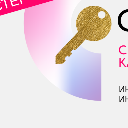
С
К
И
И