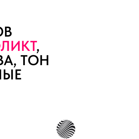
ОВ
ЛИКТ
,
ВА, ТОН
НЫЕ