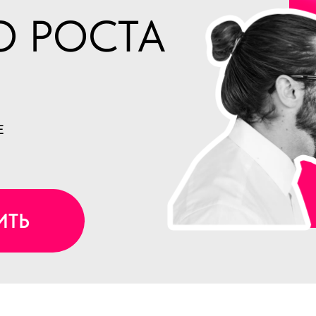
О РОСТА
₽
Е
ИТЬ