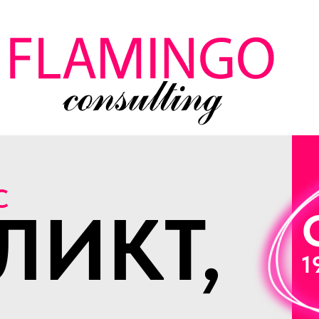
С
ЛИКТ,
1