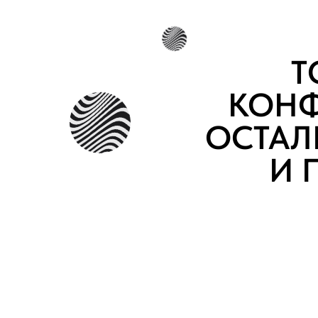
Т
КОНФ
ОСТАЛЬ
И 